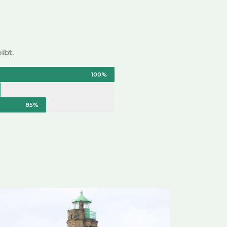
ibt.
100%
85%