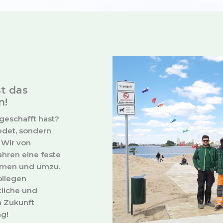
t das
n!
geschafft hast?
redet, sondern
 Wir von
ahren eine feste
emen und umzu.
ollegen
tliche und
n Zukunft
ng!